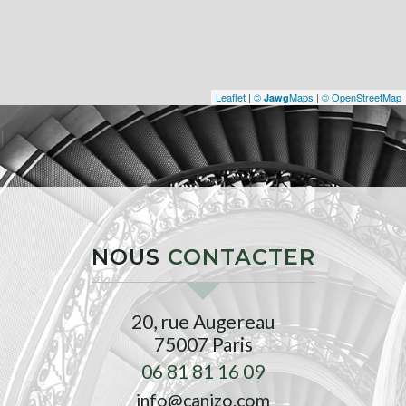
Leaflet
|
©
Maps
|
© OpenStreetMap
Jawg
NOUS
CONTACTER
20, rue Augereau
75007
Paris
06 81 81 16 09
info@canizo.com