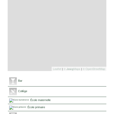
Leaflet
|
©
Maps
|
© OpenStreetMap
Jawg
Bar
Collège
École maternelle
École primaire