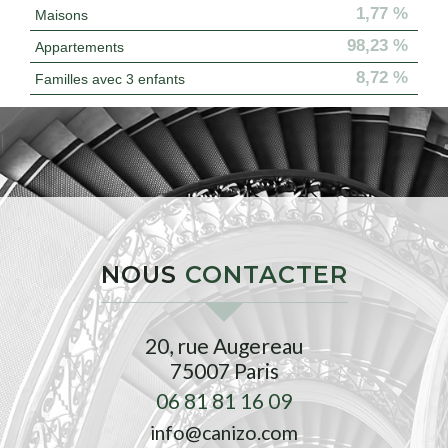
1,77 %
Maisons
98,23 %
Appartements
8,72 %
Familles avec 3 enfants
NOUS
CONTACTER
20, rue Augereau
75007
Paris
06 81 81 16 09
info@canizo.com